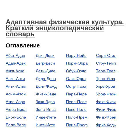
Адаптивная физическая культура.
Краткий энциклопедический
словарь
Оглавление
Абст-Адап
Двиг-Деви
Нару-Нейр
Спри-Стил
Адап-Адек
Дегр-Деси
Норм-Обра
Стру-Темп
Аккл-Алко
Дети-Дида
Обуч-Оздо
Теор-Трав
Алко-Анти
Дида-Днев
Олиг-Орга
Тран-Укла
Анти-Асим
Долг-Жажд
Остр-Пара
Укре-Уров
Асим-Атон
Жизн-Заде
Пара-Пере
Урод-Фазы
Атро-Аэро
Зака-Здра
Пере-Плос
Факт-Физи
Аюрв-Биол
Зона-Инва
Пове-Поло
Физи-Физк
Биол-Боле
Инде-Инте
Поло-Прем
Физк-Фрей
Боле-Вале
Инте-Исте
Прив-Проф
Фриг-Ходь