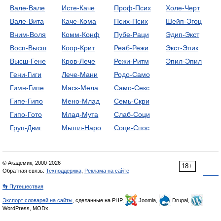
Вале-Вале
Исте-Каче
Проф-Псих
Холе-Черт
Вале-Вита
Каче-Кома
Псих-Псих
Шейп-Эгоц
Вним-Воля
Комм-Конф
Пубе-Раци
Эдип-Экст
Восп-Высш
Коор-Крит
Реаб-Режи
Экст-Эпик
Высш-Гене
Кров-Лече
Режи-Ритм
Эпил-Эпил
Гени-Гиги
Лече-Мани
Родо-Само
Гимн-Гипе
Маск-Мела
Само-Секс
Гипе-Гипо
Мено-Млад
Семь-Скри
Гипо-Гото
Млад-Мута
Слаб-Соци
Груп-Двиг
Мышл-Наро
Соци-Спос
© Академик, 2000-2026
18+
Обратная связь:
Техподдержка
,
Реклама на сайте
👣 Путешествия
Экспорт словарей на сайты
, сделанные на PHP,
Joomla,
Drupal,
WordPress, MODx.